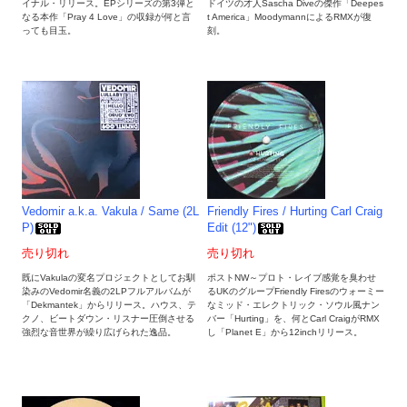
イナル・リリース。EPシリーズの第3弾と
ドイツの才人Sascha Diveの傑作「Deepes
なる本作「Pray 4 Love」の収録が何と言
t America」MoodymannによるRMXが復
っても目玉。
刻。
Vedomir a.k.a. Vakula / Same (2L
Friendly Fires / Hurting Carl Craig
P)
Edit (12")
売り切れ
売り切れ
既にVakulaの変名プロジェクトとしてお馴
ポストNW～プロト・レイブ感覚を臭わせ
染みのVedomir名義の2LPフルアルバムが
るUKのグループFriendly Firesのウォーミー
「Dekmantek」からリリース。ハウス、テ
なミッド・エレクトリック・ソウル風ナン
クノ、ビートダウン・リスナー圧倒させる
バー「Hurting」を、何とCarl CraigがRMX
強烈な音世界が繰り広げられた逸品。
し「Planet E」から12inchリリース。