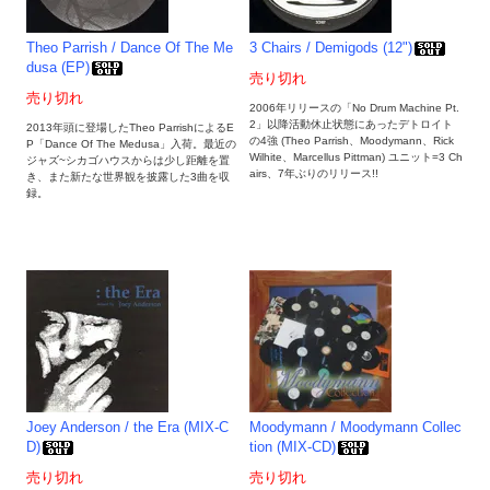
Theo Parrish / Dance Of The Me
3 Chairs / Demigods (12")
dusa (EP)
売り切れ
売り切れ
2006年リリースの「No Drum Machine Pt.
2」以降活動休止状態にあったデトロイト
2013年頭に登場したTheo ParrishによるE
の4強 (Theo Parrish、Moodymann、Rick
P「Dance Of The Medusa」入荷。最近の
Wilhite、Marcellus Pittman) ユニット=3 Ch
ジャズ~シカゴハウスからは少し距離を置
airs、7年ぶりのリリース!!
き、また新たな世界観を披露した3曲を収
録。
Joey Anderson / the Era (MIX-C
Moodymann / Moodymann Collec
D)
tion (MIX-CD)
売り切れ
売り切れ