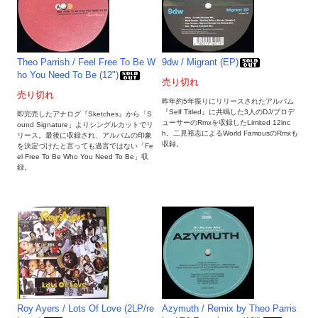
Theo Parrish / Feel Free To Be W
9dw / Migrant (EP)
ho You Need To Be (12")
売り切れ
売り切れ
昨年約5年振りにリリースされたアルバム
『Self Titled』に共鳴した3人のDJ/プロデ
即完売したアナログ『Sketches』から「S
ューサーのRmxを収録したLimited 12inc
ound Signature」よりシングルカットでリ
h。二見裕志によるWorld FamousのRmxも
リース。最後に収録され、アルバムの印象
収録。
を決定づけたと言っても過言ではない「Fe
el Free To Be Who You Need To Be」収
録。
Roy Ayers / Lots Of Love (2LP/re
Azymuth / Remix by Theo Parris