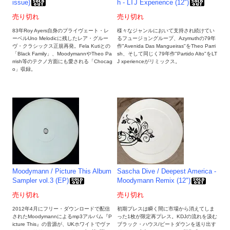
issue)
h - LTJ Experience (12")
売り切れ
売り切れ
83年Roy Ayers自身のプライヴェート・レ
様々なジャンルにおいて支持され続けてい
ーベルUno Melodicに残したレア・グルー
るフュージョングループ、Azymuthの79年
ヴ・クラシックス正規再発。Fela Kutiとの
作"Avenida Das Mangueiras"をTheo Parri
「Black Family」、MoodymannやTheo Pa
sh、そして同じく79年作"Partido Alto"をLT
rrish等のテクノ方面にも愛される「Chocag
J xperienceがリミックス。
o」収録。
Moodymann / Picture This Album
Sascha Dive / Deepest America -
Sampler vol.3 (EP)
Moodymann Remix (12")
売り切れ
売り切れ
2012年4月にフリー・ダウンロードで配信
初期プレスは瞬く間に市場から消えてしま
されたMoodymannによるmp3アルバム『P
った1枚が限定再プレス。KDJの流れを汲む
icture This』の音源が、UKホワイトでヴァ
ブラック・ハウス/ビートダウンを送り出す