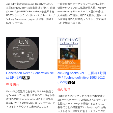
Jus-ed主宰Underground QualityやDJ QU
一時期は海外オークションで1万円以上の
主宰STRENGTHへの楽曲提供を行い、自身
値段が付いていた人気盤が再入荷。Moody
のレーベルINIMEG Recordingsを主宰する
mann/Kenny Dixon Jr.ベスト盤の本作は、
USアンダーグラウンドハウスのキーパーソ
入手困難レア音源、初CD化音源、別レーベ
ンJoey Anderson。yygrecより第一弾MIX
ル音源を含めた30曲をノンストップで収録
CDをリリース。
した究極のベスト盤。
Generation Next / Generation Ne
ele-king books vol.1 三田格+野田
xt EP (EP)
努 / Techno definitive 1963-2012
(Book)
売り切れ
売り切れ
Omar-Sの従兄弟であるBig Strickの作品で
もFeatされていた若干17歳のデトロイト最
日本で最初の“ テクノのカタログ本”の決定
注目の才能Generation Nextによる自身名
版! オールカラーで700枚以上ものテクノの
義のEPが「7 Days Ent」からリリース。デ
名盤のアートワークを掲載するとともに、
トロイト・サウンドの未来がここに!!
各年代ごとの最重要アルバム/シングルがセ
レクトされ、半世紀におよぶテクノの歴史