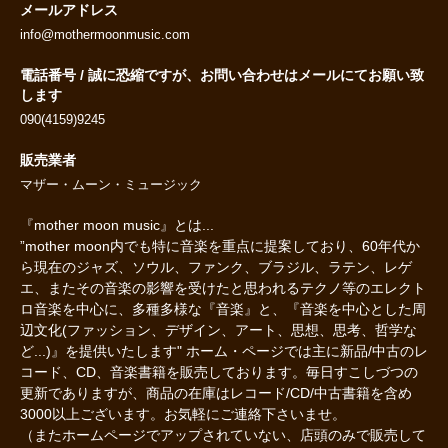
メールアドレス
info@mothermoonmusic.com
電話番号 / 誠に恐縮ですが、お問い合わせはメールにてお願い致
します
090(4159)9245
販売業者
マザー・ムーン・ミュージック
『mother moon music』とは...
”mother moon内でも特に音楽を重点に提案しており、60年代か
ら現在のジャズ、ソウル、ファンク、ブラジル、ラテン、レゲ
エ、またその音楽の影響を受けたと思われるテクノ等のエレクト
ロ音楽を中心に、多種多様な『音楽』と、『音楽を中心とした周
辺文化(ファッション、デザイン、アート、思想、思考、哲学な
ど...)』を提供いたします" ホーム・ページでは主に新品/中古のレ
コード、CD、音楽書籍を販売しております。毎日すこしづつの
更新でありますが、商品の在庫はレコード/CD/中古書籍を含め
3000以上ございます。お気軽にご連絡下さいませ。
（またホームページでアップされていない、店頭のみで販売して