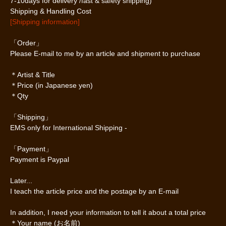
7-10days for delivery /fast & safety shipping)
Shipping & Handling Cost
[Shipping information]
「Order」
Please E-mail to me by an article and shipment to purchase
＊Artist & Title
＊Price (in Japanese yen)
＊Qty
「Shipping」
EMS only for International Shipping -
「Payment」
Payment is Paypal
Later...
I teach the article price and the postage by an E-mail
In addition, I need your information to tell it about a total price
＊Your name (お名前)