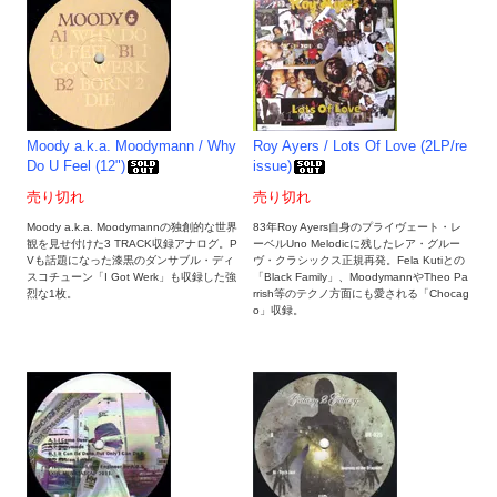
Moody a.k.a. Moodymann / Why
Roy Ayers / Lots Of Love (2LP/re
Do U Feel (12")
issue)
売り切れ
売り切れ
Moody a.k.a. Moodymannの独創的な世界
83年Roy Ayers自身のプライヴェート・レ
観を見せ付けた3 TRACK収録アナログ。P
ーベルUno Melodicに残したレア・グルー
Vも話題になった漆黒のダンサブル・ディ
ヴ・クラシックス正規再発。Fela Kutiとの
スコチューン「I Got Werk」も収録した強
「Black Family」、MoodymannやTheo Pa
烈な1枚。
rrish等のテクノ方面にも愛される「Chocag
o」収録。