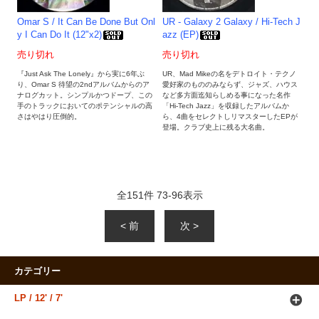
Omar S / It Can Be Done But Onl
UR - Galaxy 2 Galaxy / Hi-Tech J
y I Can Do It (12"x2)
azz (EP)
売り切れ
売り切れ
『Just Ask The Lonely』から実に6年ぶ
UR、Mad Mikeの名をデトロイト・テクノ
り、Omar S 待望の2ndアルバムからのア
愛好家のもののみならず、ジャズ、ハウス
ナログカット。シンプルかつドープ、この
など多方面迄知らしめる事になった名作
手のトラックにおいてのポテンシャルの高
「Hi-Tech Jazz」を収録したアルバムか
さはやはり圧倒的。
ら、4曲をセレクトしリマスターしたEPが
登場。クラブ史上に残る大名曲。
全
151
件
73
-
96
表示
< 前
次 >
カテゴリー
LP / 12' / 7'