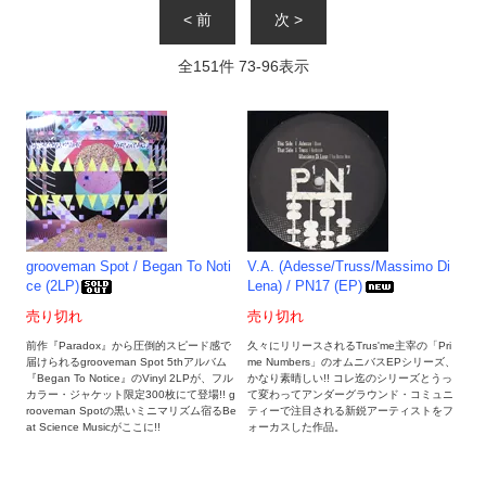
< 前
次 >
全
151
件
73
-
96
表示
grooveman Spot / Began To Noti
V.A. (Adesse/Truss/Massimo Di
ce (2LP)
Lena) / PN17 (EP)
売り切れ
売り切れ
前作『Paradox』から圧倒的スピード感で
久々にリリースされるTrus'me主宰の「Pri
届けられるgrooveman Spot 5thアルバム
me Numbers」のオムニバスEPシリーズ、
『Began To Notice』のVinyl 2LPが、フル
かなり素晴しい!! コレ迄のシリーズとうっ
カラー・ジャケット限定300枚にて登場!! g
て変わってアンダーグラウンド・コミュニ
rooveman Spotの黒いミニマリズム宿るBe
ティーで注目される新鋭アーティストをフ
at Science Musicがここに!!
ォーカスした作品。