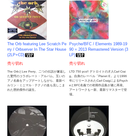
The Orb featuring Lee Scratch Pe
Psyche/BFC / Elements 1989-19
rry / Orbserver In The Star House
90 = 2013 Remastered Version (3
(2LP+CD)
LP)
売り切れ
売り切れ
The OrbとLee Perry、二つの伝説が邂逅し
LTD 750 pcs!! デトロイトの才人Carl Crai
た驚愕のコラボレート・アルバム。互いの
g。自身のレーベル「Planet E」より1996
アノ名曲をアップデートしながら、最新ベ
年にリリースされたCarl CraigによるPsych
ルリン・ミニマル・テクノの血も流しこま
eとBFC名義での初期作品集が遂に再発。
れた歴的傑作の誕生。
アートワークも一新、最新リマスターで登
場。