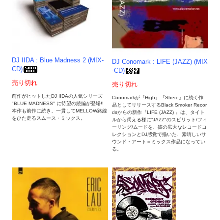
DJ IIDA : Blue Madness 2 (MIX-
DJ Conomark : LIFE (JAZZ) (MIX
CD)
-CD)
売り切れ
売り切れ
前作がヒットしたDJ IIDAの人気シリーズ
Conomarkが『High』『Shere』に続く作
"BLUE MADNESS" に待望の続編が登場!!
品としてリリースするBlack Smoker Recor
本作も前作に続き、一貫してMELLOW路線
dsからの新作『LIFE (JAZZ) 』は、タイト
をひた走るスムース・ミックス。
ルから伺える様に”JAZZ"のスピリット/フィ
ーリング/ムードを、彼の広大なレコードコ
レクションとDJ感覚で描いた、素晴しいサ
ウンド・アート＝ミックス作品になってい
る。