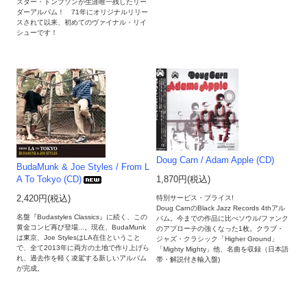
スター・トンプソンが生涯唯一残したリー
ダーアルバム！ 71年にオリジナルリリー
スされて以来、初めてのヴァイナル・リイ
シューです！
Doug Carn / Adam Apple (CD)
BudaMunk & Joe Styles / From L
A To Tokyo (CD)
1,870円(税込)
2,420円(税込)
特別サービス・プライス!
Doug CarnのBlack Jazz Records 4thアル
名盤『Budastyles Classics』に続く、この
バム。今までの作品に比べソウル/ファンク
黄金コンビ再び登場...。現在、BudaMunk
のアプローチの強くなった1枚。クラブ・
は東京、Joe StylesはLA在住ということ
ジャズ・クラシック「Higher Ground」
で、全て2013年に両方の土地で作り上げら
「Mighty Mighty」他、名曲を収録（日本語
れ、過去作を軽く凌駕する新しいアルバム
帯・解説付き輸入盤)
が完成。