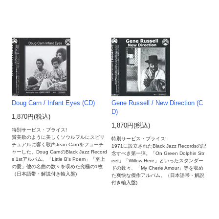
Doug Carn / Infant Eyes (CD)
Gene Russell / New Direction (C
D)
1,870円(税込)
1,870円(税込)
特別サービス・プライス!
賛美歌のように美しくソウルフルにスピリ
特別サービス・プライス!
チュアルに響く歌声Jean Carnをフューチ
1971に設立されたBlack Jazz Recordsの記
ャーした、Doug CarnのBlack Jazz Record
念すべき第一弾。「On Green Dolphin Str
s 1stアルバム。「Little B's Poem」「至上
eet」「Willow Here」といったスタンダー
の愛」他の名曲の数々を収めた究極の1枚
ドの数々、「My Cherie Amour」等を収め
（日本語帯・解説付き輸入盤)
た爽快な傑作アルバム。（日本語帯・解説
付き輸入盤)