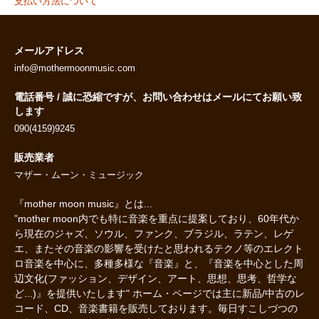
支払い方法について
メールアドレス
info@mothermoonmusic.com
電話番号 / 誠に恐縮ですが、お問い合わせはメールにてお願い致
します
090(4159)9245
販売業者
マザー・ムーン・ミュージック
『mother moon music』とは...
”mother moon内でも特に音楽を重点に提案しており、60年代か
ら現在のジャズ、ソウル、ファンク、ブラジル、ラテン、レゲ
エ、またその音楽の影響を受けたと思われるテクノ等のエレクト
ロ音楽を中心に、多種多様な『音楽』と、『音楽を中心とした周
辺文化(ファッション、デザイン、アート、思想、思考、哲学な
ど...)』を提供いたします" ホーム・ページでは主に新品/中古のレ
コード、CD、音楽書籍を販売しております。毎日すこしづつの