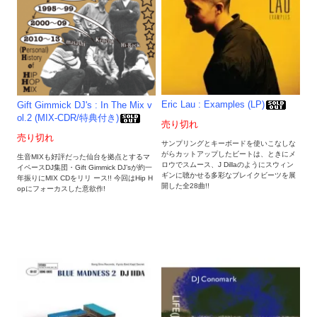
Eric Lau : Examples (LP)
Gift Gimmick DJ's : In The Mix v
ol.2 (MIX-CDR/特典付き)
売り切れ
売り切れ
サンプリングとキーボードを使いこなしな
がらカットアップしたビートは、ときにメ
生音MIXも好評だった仙台を拠点とするマ
ロウでスムース、J Dillaのようにスウィン
イペースDJ集団・Gift Gimmick DJ’sが約一
ギンに聴かせる多彩なブレイクビーツを展
年振りにMIX CDをリリ ース!! 今回はHip H
開した全28曲!!
opにフォーカスした意欲作!