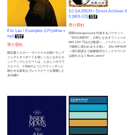
DJ GAJIROH / Dcmnt Archives #
0 (MIX-CD)
売り切れ
Eric Lau / Examples (LP/yellow v
関西Undergroundを代表するパーティー
inyl)
「DOCUMENT」 の初となるオフィシャル
MIX CD!! 巧みな2枚使い、ノークレジット
売り切れ
で随所に使われるネタ使い、 90s HIPHOP
～現行新譜まで縦横無尽のミックスワーク
限定盤イエロー・ヴァイナル仕様!! サンプ
は紛れもなくMust Listen!!
リングとキーボードを使いこなしながらカ
ットアップしたビートは、ときにメロウで
スムース、J Dillaのようにスウィンギンに
聴かせる多彩なブレイクビーツを展開した
全28曲!!