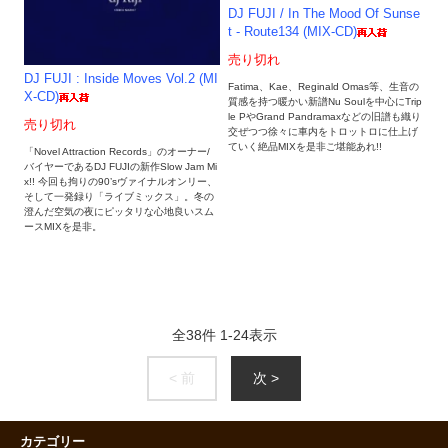
DJ FUJI / In The Mood Of Sunse
t - Route134 (MIX-CD)
売り切れ
DJ FUJI : Inside Moves Vol.2 (MI
Fatima、Kae、Reginald Omas等、生音の
X-CD)
質感を持つ暖かい新譜Nu Soulを中心にTrip
le PやGrand Pandramaxなどの旧譜も織り
売り切れ
交ぜつつ徐々に車内をトロットロに仕上げ
ていく絶品MIXを是非ご堪能あれ!!
「Novel Attraction Records」のオーナー/
バイヤーであるDJ FUJIの新作Slow Jam Mi
x!! 今回も拘りの90’sヴァイナルオンリー、
そして一発録り「ライブミックス」。冬の
澄んだ空気の夜にピッタリな心地良いスム
ースMIXを是非。
全
38
件
1
-
24
表示
< 前
次 >
カテゴリー