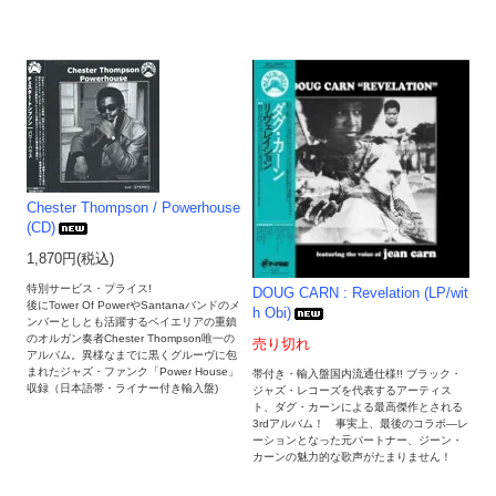
Chester Thompson / Powerhouse
(CD)
1,870円(税込)
特別サービス・プライス!
DOUG CARN : Revelation (LP/wit
後にTower Of PowerやSantanaバンドのメ
h Obi)
ンバーとしとも活躍するベイエリアの重鎮
のオルガン奏者Chester Thompson唯一の
売り切れ
アルバム。異様なまでに黒くグルーヴに包
まれたジャズ・ファンク「Power House」
帯付き・輸入盤国内流通仕様!! ブラック・
収録（日本語帯・ライナー付き輸入盤)
ジャズ・レコーズを代表するアーティス
ト、ダグ・カーンによる最高傑作とされる
3rdアルバム！ 事実上、最後のコラボ―レ
ーションとなった元パートナー、ジーン・
カーンの魅力的な歌声がたまりません！