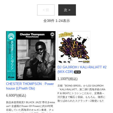
< 前
次 >
全
38
件
1
-
24
表示
DJ GAJIROH / KALI-RALIATT #2
(MIX-CDR)
1,100円(税込)
CHESTER THOMPSON : Power
京都『BONG BROS』からDJ GAJIROH
house (LP/with Obi)
「KALI-RALIATT」第二弾!! 西海岸産のRA
P & BEATにトコトンこだわり、定番曲～
6,600円(税込)
渋穴盤まで幅広く収録。もちろん、随所に
散りばめられたスクラッチ～2枚使いも!!
新品未使用発見!! BLACK JAZZ 帯付きreiss
ue!! 全盛期のTower Of Powerに約10年間
在籍していた西海岸のオルガン奏者、チェ