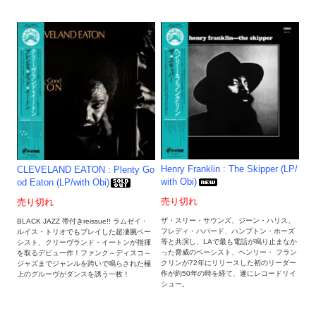
Henry Franklin : The Skipper (LP/
CLEVELAND EATON : Plenty Go
with Obi)
od Eaton (LP/with Obi)
売り切れ
売り切れ
ザ・スリー・サウンズ、ジーン・ハリス、
BLACK JAZZ 帯付きreissue!! ラムゼイ・
フレディ・ハバード、ハンプトン・ホーズ
ルイス・トリオでもプレイした超凄腕ベー
等と共演し、LAで最も電話が鳴り止まなか
シスト、クリーヴランド・イートンが指揮
った脅威のベーシスト、ヘンリー・ フラン
を取るデビュー作！ファンク～ディスコ～
クリンが72年にリリースした初のリーダー
ジャズまでジャンルを跨いで鳴らされた極
作が約50年の時を経て、遂にレコードリイ
上のグルーヴがダンスを誘う一枚！
シュー。