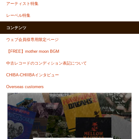
アーティスト特集
レーベル特集
コンテンツ
ウェブ会員様専用限定ページ
【FREE】mother moon BGM
中古レコードのコンディション表記について
CHIBA-CHIIIBAインタビュー
Overseas customers