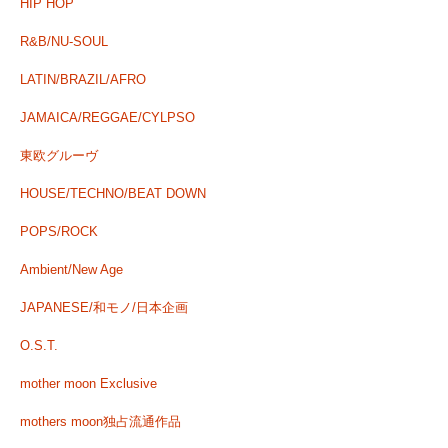
HIP HOP
R&B/NU-SOUL
LATIN/BRAZIL/AFRO
JAMAICA/REGGAE/CYLPSO
東欧グルーヴ
HOUSE/TECHNO/BEAT DOWN
POPS/ROCK
Ambient/New Age
JAPANESE/和モノ/日本企画
O.S.T.
mother moon Exclusive
mothers moon独占流通作品