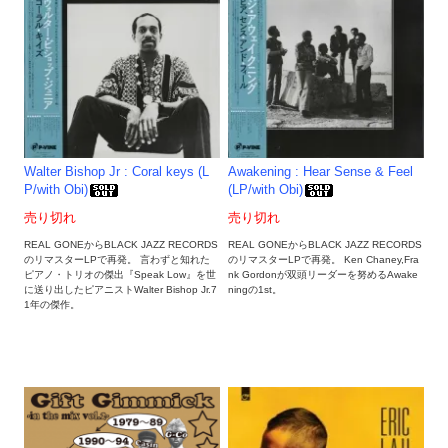
Walter Bishop Jr : Coral keys (L
Awakening : Hear Sense & Feel
P/with Obi)
(LP/with Obi)
売り切れ
売り切れ
REAL GONEからBLACK JAZZ RECORDS
REAL GONEからBLACK JAZZ RECORDS
のリマスターLPで再発。 言わずと知れた
のリマスターLPで再発。 Ken Chaney,Fra
ピアノ・トリオの傑出『Speak Low』を世
nk Gordonが双頭リーダーを努めるAwake
に送り出したピアニストWalter Bishop Jr.7
ningの1st。
1年の傑作。