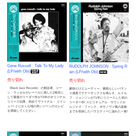
Gene Russell : Talk To My Lady
RUDOLPH JOHNSON : Spring R
(LP/with Obi)
ain (LP/with Obi)
売り切れ
売り切れ
〈Black Jazz Records〉の創設者、ジー
豪快だけどムーディー。素晴らしいバラン
ン・ラッセルがレーベルに残した2枚目に
ス感覚でテナーサックスを鳴らす、ルドル
して最後のリーダー作が73年のオリジナル
フ・ジョンソンが71年にリリースした初の
リリース以降、初めてヴァイナル・ リイシ
リーダー作! スピリチュアル・サウンドか
ュー! とにかく心地の良いジーンのエレピ
らジャズ・ファンク、ボサノヴァ風の楽曲
を堪能してください。
までを収録したバラエティーに溢れた一枚!