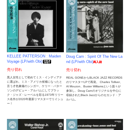
KELLEE PATTERSON : Maiden
Doug Carn : Spirit Of The New La
Voyage (LP/with Obi)
nd (LP/with Obi)
売り切れ
売り切れ
黒人女性として初めてミス・インディアナ
REAL GONEからBLACK JAZZ RECORDS
に選ばれ、ミス・アメリカ候補になったと
のリマスターLPで再発。 Charles Tolliver、
言う才色兼備のシンガー、ケリー・パター
Al Mouzon、Buster Williamsという面々が
ソンのデビュー・アルバムにしてブラッ
参加し、Doug Carnのオリジナルを中心に
ク・ジャズ・レーベルを彩る1973年リリー
収録されたBlack Jazzからのセカンド・ア
ス名作が2020年最新リマスターでリイシュ
ルバム。
ー！