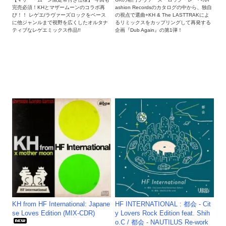
完売必須！KHとマザームーンのコラボ再
ashion Recordsのカタログの中から、独自
び！！ レゲエ/ラヴァーズロックをベース
の視点で選曲+KH & The LASTTRAKによ
に他ジャンルまで視野を広くしたオルタナ
るリミックスをカップリングして再発する
ティブなレゲエミックス作品!!
企画『Dub Again』の第1弾！
KH from HF International: Japane
HF INTERNATIONAL : 都会 - Cit
se Loves Edition (MIX-CDR)
y Lovers Rock Edition feat. Shih
o.C / 都会 - NAUTILUS Re-work