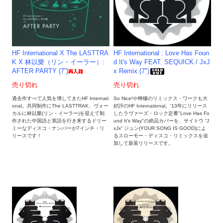
HF International X The LASTTRA
HF International : Love Has Foun
K X 林以樂（リン・イーラー）:
d It's Way FEAT. SEQUICK / JxJ
AFTER PARTY (7”)
x Remix (7")
売り切れ
売り切れ
過去作すべて人気を博してきたHF Internati
So Nice!や檸檬のリミックス・ワークも大
onal。共同制作にThe LASTTRAK、ヴォー
好評のHF International。'13年にリリース
カルに林以樂(リン・イーラー)を迎えて制
したラヴァーズ・ロック定番"Love Has Fo
作された中国語と英語を行き来するドリー
und It's Way"の絶品カバーを、サイトウ “J
ミーなディスコ・ナンバーが7インチ・リ
xJx” ジュン(YOUR SONG IS GOOD)によ
リースです！
るスローモー・ディスコ・リミックスを追
加して新装リリースです。