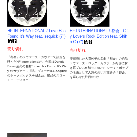
HF INTERNATIONAL / Love Has
HF INTERNATIONAL / 都会 - Cit
Found It's Way feat. sequick (7")
y Lovers Rock Edition feat. Shih
o.C (7")
売り切れ
売り切れ
「都会」のラヴァーズ・カヴァーで話題を
即完売した大貫妙子の名曲「都会」の絶品
呼んだHF Internationalが、今回はDennis
ラヴァーズ・ロック・カヴァーが好評に付
Brown至高の名曲"Love Has Found It's Wa
き再プレス!! 和モノAOR～シティ・ポップ
y"のカヴァーに挑戦。ヴォーカルにsequick
の名曲として人気の高い大貫妙子「都会」
のトークボックスを迎えた、絶品のスロー
を蘇らせた注目の1枚。
モー・ディスコ!!