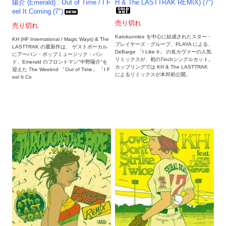
陽介 (Emerald) : Out of Time / I F
H & The LASTTRAK REMIX) (7")
eel It Coming (7")
売り切れ
売り切れ
Katokunnlee を中心に結成されたスター・
KH (HF International / Magic Ways) & The
プレイヤーズ・グループ、PLAYA による、
LASTTRAK の最新作は、 ゲストボーカル
DeBarge 「I Like It」 の名カヴァーの人気
にアーバン・ポップミュージック・バン
リミックスが、初の7inchシングルカット。
ド、Emerald のフロントマン"中野陽介"を
カップリングでは KH & The LASTTRAK
迎えた The Weeknd 「Out of Time」 「I F
によるリミックスが本邦初公開。
eel It Co