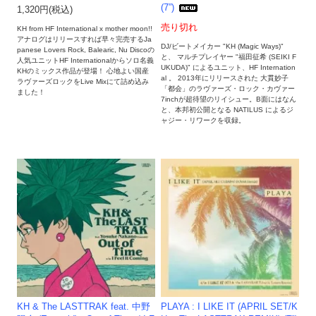
(7”)
1,320円(税込)
売り切れ
KH from HF International x mother moon!!
アナログはリリースすれば早々完売するJa
DJ/ビートメイカー "KH (Magic Ways)"
panese Lovers Rock, Balearic, Nu Discoの
と、 マルチプレイヤー "福田征希 (SEIKI F
人気ユニットHF Internationalからソロ名義
UKUDA)" によるユニット、HF Internation
KHのミックス作品が登場！ 心地よい国産
al 。 2013年にリリースされた 大貫妙子
ラヴァーズロックをLive Mixにて詰め込み
「都会」のラヴァーズ・ロック・カヴァー
ました！
7inchが超待望のリイシュー。B面にはなん
と、本邦初公開となる NATILUS によるジ
ャジー・リワークを収録。
KH & The LASTTRAK feat. 中野
PLAYA : I LIKE IT (APRIL SET/K