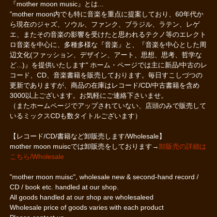
『mother moon music』とは...
”mother moon内でも特に音楽を重点に提案しており、60年代か
ら現在のジャズ、ソウル、ファンク、ブラジル、ラテン、レゲ
エ、またその音楽の影響を受けたと思われるテクノ等のエレクト
ロ音楽を中心に、多種多様な『音楽』と、『音楽を中心とした周
辺文化(ファッション、デザイン、アート、思想、思考、哲学な
ど...)』を提供いたします" ホーム・ページでは主に新品/中古のレ
コード、CD、音楽書籍を販売しております。毎日すこしづつの
更新でありますが、商品の在庫はレコード/CD/中古書籍を含め
3000以上ございます。お気軽にご連絡下さいませ。
（またホームページでアップされていない、店頭のみで販売して
いるミックスCDも数タイトルございます）
【レコード/CD/書籍など卸販売します/Wholesale】
mother moon muiscでは卸販売をしております→
卸販売の詳細は
こちら/Wholesale
"mother moon muisc", wholesale new & second-hand record /
CD / book etc. handled at our shop.
All goods handled at our shop are wholesaleed
Wholesale price of goods varies with each product