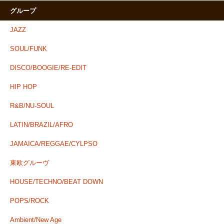
グループ
JAZZ
SOUL/FUNK
DISCO/BOOGIE/RE-EDIT
HIP HOP
R&B/NU-SOUL
LATIN/BRAZIL/AFRO
JAMAICA/REGGAE/CYLPSO
東欧グルーヴ
HOUSE/TECHNO/BEAT DOWN
POPS/ROCK
Ambient/New Age