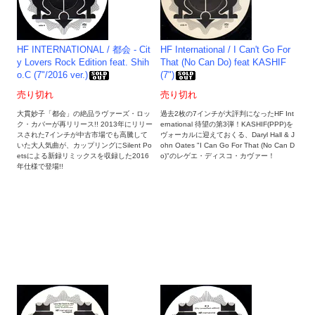
HF INTERNATIONAL / 都会 - Cit
HF International / I Can't Go For
y Lovers Rock Edition feat. Shih
That (No Can Do) feat KASHIF
o.C (7"/2016 ver.)
(7")
売り切れ
売り切れ
大貫妙子「都会」の絶品ラヴァーズ・ロッ
過去2枚の7インチが大評判になったHF Int
ク・カバーが再リリース!! 2013年にリリー
ernational 待望の第3弾！KASHIF(PPP)を
スされた7インチが中古市場でも高騰して
ヴォーカルに迎えておくる、Daryl Hall & J
いた大人気曲が、カップリングにSilent Po
ohn Oates "I Can Go For That (No Can D
etsによる新録リミックスを収録した2016
o)"のレゲエ・ディスコ・カヴァー！
年仕様で登場!!