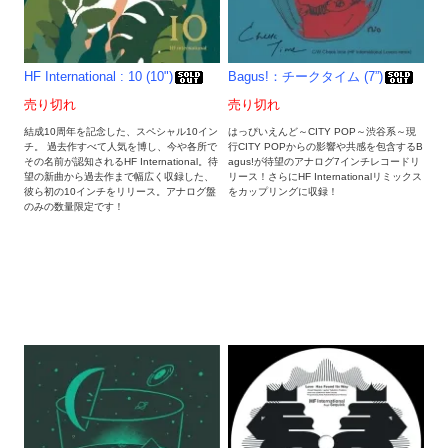
HF International : 10 (10")
Bagus!：チークタイム (7”)
売り切れ
売り切れ
結成10周年を記念した、スペシャル10イン
はっぴいえんど～CITY POP～渋谷系～現
チ。 過去作すべて人気を博し、今や各所で
行CITY POPからの影響や共感を包含するB
その名前が認知されるHF International。待
agus!が待望のアナログ7インチレコードリ
望の新曲から過去作まで幅広く収録した、
リース！さらにHF Internationalリミックス
彼ら初の10インチをリリース。アナログ盤
をカップリングに収録！
のみの数量限定です！