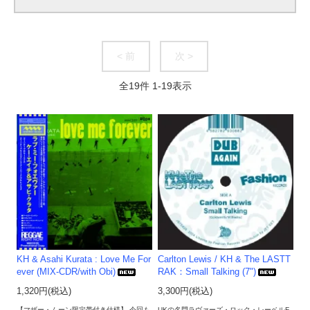
< 前
次 >
全
19
件
1
-
19
表示
KH & Asahi Kurata : Love Me For
Carlton Lewis / KH & The LASTT
ever (MIX-CDR/with Obi)
RAK：Small Talking (7")
1,320円(税込)
3,300円(税込)
【マザー・ムーン限定帯付き仕様】 今回も
UKの名門ラヴァーズ・ロック・レーベルF