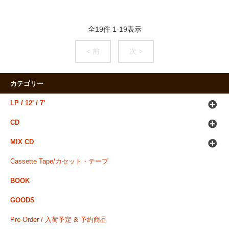
全
19
件
1
-
19
表示
< 前
次 >
カテゴリー
LP / 12' / 7'
CD
MIX CD
Cassette Tape/カセット・テープ
BOOK
GOODS
Pre-Order / 入荷予定 & 予約商品