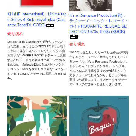
KH (HF International) : Mitime tap
It’s a Romance Production(著)：
e Series 4 Kick back&relax (Cas
ラヴァーズ・ロック・レコード・
sette Tape/DL CODE)
ガイドROMANTIC REGGAE SE
LECTION 1970s-1990s (BOOK)
売り切れ
Lovers Rock Classicsから近年リリースさ
売り切れ
れた楽曲、更にはこのMIXTAPEでしか聴く
ことのできないスペシャルなリミックス曲
2020年に誕生し、リリースした作品が即完
を繋いだ"LOVERS ROCK"をテーマに展開
売するなど、シーンに新風をもたらしてい
するA Side。自身の音楽性のルーツである
るレーベル、It's a Romance Productionに
Balearic、MellowなDiscoTrackをセレクト
よる初のガイドブックが登場。 シングル、
しジャンルや国を横断し多国籍なmixになっ
アルバムの総掲載枚数は700枚以上という
ている"Balearic"をテーマに展開されるB si
大ボリュームでありながら、ビジュアルも
de。
重視した紙面により、リスナーをラヴァー
ズ・ロックの世界へと優しく誘います。