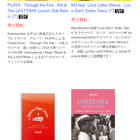
PLAYA : Through the Fire - KH &
KH feat. Love Letter Revue : Lov
The LASTTRAK Lovers Dub Rem
e Don't Strike Twice (7”)
ix (7")
売り切れ
売り切れ
BlackByrdsの名曲"Love Don't Strike Twic
e"をラヴァーズ・ロック・カヴァー! HF Int
Katokunnlee を中心に結成されたスター・
ernationalのKHがラヴァーズ・ロックのプ
プレイヤーズ・グループ、PLAYA による、
ロダクションチームLove Letter Revueと
Chaka Khan 「Through The Fire」 の名カ
の共同プロデュースで贈る至極の7イン
ヴァーが、装いを新たに7inchで再リリー
チ。B面にはThe LASTTRAKによるDub R
ス! KH (HF International / Magic Ways) &
emixを収録した必携盤です！
The LASTTRAK によるダブ~ラヴァーズ・
リミックスを収録。