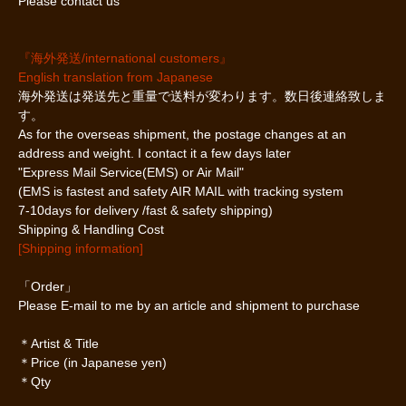
Please contact us
『海外発送/international customers』
English translation from Japanese
海外発送は発送先と重量で送料が変わります。数日後連絡致しま
す。
As for the overseas shipment, the postage changes at an
address and weight. I contact it a few days later
"Express Mail Service(EMS) or Air Mail"
(EMS is fastest and safety AIR MAIL with tracking system
7-10days for delivery /fast & safety shipping)
Shipping & Handling Cost
[Shipping information]
「Order」
Please E-mail to me by an article and shipment to purchase
＊Artist & Title
＊Price (in Japanese yen)
＊Qty