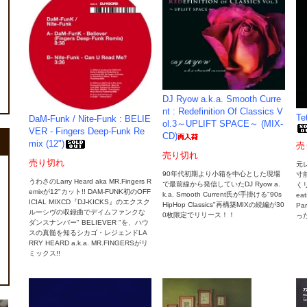
DJ Ryow a.k.a. Smooth Curre
nt : Redefinition Of Classics V
Te
DaM-Funk / Nite-Funk : BELIE
ol.3～UPLIFT SPACE～ (MIX-
VER - Fingers Deep-Funk Re
CD)
mix (12")
売
売り切れ
売り切れ
元
90年代初期より小箱を中心とした現場
寸
うわさのLarry Heard aka MR.Fingers R
で最前線から発信していたDJ Ryow a.
くリ
emixが12"カット!! DAM-FUNK初のOFF
k.a. Smooth Current氏が手掛ける"90s
eat
ICIAL MIXCD『DJ-KICKS』のエクスク
HipHop Classics"再構築MIXの続編が30
Pa
ルーシヴの収録曲でデイムファンクな
0枚限定でリリース！！
っ
ダンスナンバー" BELIEVER "を、ハウ
スの真髄を知るシカゴ・レジェンドLA
RRY HEARD a.k.a. MR.FINGERSがリ
ミックス!!