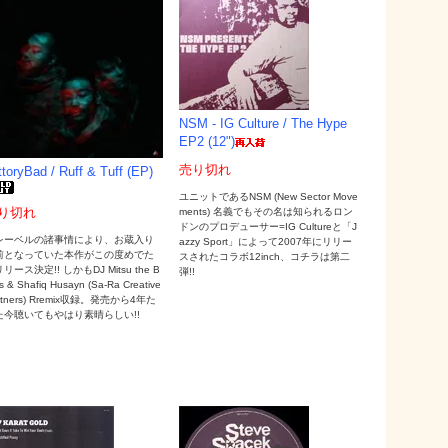
NSM - IG Culture / The Hype
EP2 (12")
売り切れ
ttoryBad / Ruff & Tuff (EP)
ユニットであるNSM (New Sector Move
り切れ
ments) 名義でもその名は知られるロン
ドンのプロデューサー=IG Cultureと「J
レーベルの諸事情により、お蔵入り
azzy Sport」によって2007年にリリー
前となっていた本作がこの度めでた
スされたコラボ12inch、コチラは第二
リース決定!! しかもDJ Mitsu the B
弾!!
s & Shafiq Husayn (Sa-Ra Creative
rtners) Rremix収録。発売から4年た
た今聴いてもやはり素晴らしい!!