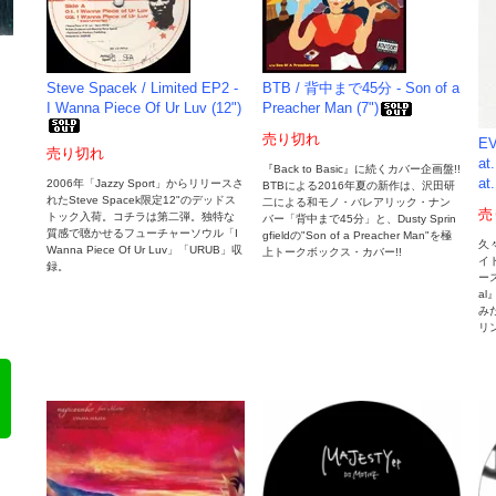
Steve Spacek / Limited EP2 -
BTB / 背中まで45分 - Son of a
I Wanna Piece Of Ur Luv (12")
Preacher Man (7")
売り切れ
E
売り切れ
at
『Back to Basic』に続くカバー企画盤!!
at
2006年「Jazzy Sport」からリリースさ
BTBによる2016年夏の新作は、沢田研
れたSteve Spacek限定12"のデッドス
二による和モノ・バレアリック・ナン
売
トック入荷。コチラは第二弾。独特な
バー「背中まで45分」と、Dusty Sprin
質感で聴かせるフューチャーソウル「I
gfieldの"Son of a Preacher Man"を極
久
Wanna Piece Of Ur Luv」「URUB」収
上トークボックス・カバー!!
イ
録。
ース
a
みだ
リ