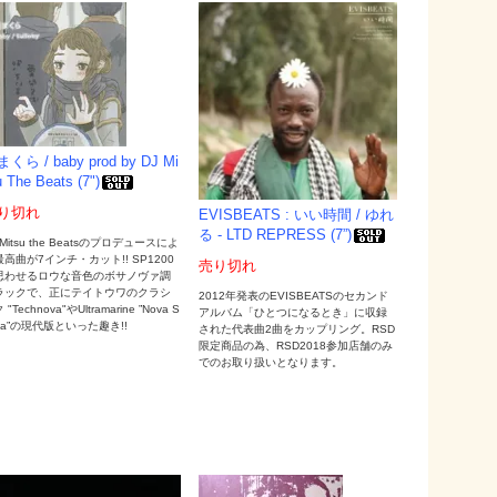
くら / baby prod by DJ Mi
u The Beats (7")
り切れ
EVISBEATS : いい時間 / ゆれ
る - LTD REPRESS (7”)
 Mitsu the Beatsのプロデュースによ
高曲が7インチ・カット!! SP1200
売り切れ
思わせるロウな音色のボサノヴァ調
ラックで、正にテイトウワのクラシ
2012年発表のEVISBEATSのセカンド
"Technova"やUltramarine ”Nova S
アルバム「ひとつになるとき」に収録
tia”の現代版といった趣き!!
された代表曲2曲をカップリング。RSD
限定商品の為、RSD2018参加店舗のみ
でのお取り扱いとなります。