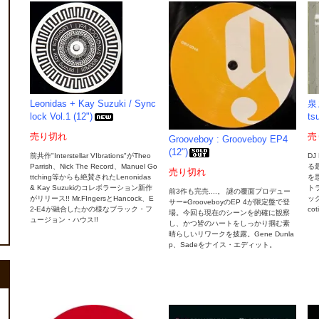
Leonidas + Kay Suzuki / Sync
泉ま
lock Vol.1 (12")
ts
売り切れ
売
Grooveboy : Grooveboy EP4
(12")
前共作"Interstellar VIbrations"がTheo
DJ
Parrish、Nick The Record、Manuel Go
る最
売り切れ
ttching等からも絶賛されたLenonidas
を
& Kay Suzukiのコレボラーション新作
ト
前3作も完売....。 謎の覆面プロデュー
がリリース!! Mr.FIngersとHancock、E
ック 
サー=GrooveboyのEP 4が限定盤で登
2-E4が融合したかの様なブラック・フ
co
場。今回も現在のシーンを的確に観察
ュージョン・ハウス!!
し、かつ皆のハートをしっかり掴む素
晴らしいリワークを披露。Gene Dunla
p、Sadeをナイス・エディット。