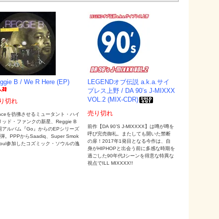
ggie B / We R Here (EP)
LEGENDオブ伝説 a.k.a.サイ
プレス上野 / DA 90’s J-MIXXX
VOL.2 (MIX-CDR)
り切れ
売り切れ
rinceを彷彿させるミュータント・ハイ
リッド・ファンクの新星、Reggie B
前作【DA 90’S J-MIXXXX】は噂が噂を
同アルバム『Go』からのEPシリーズ
呼び完売御礼。またしても開いた禁断
弾。PPPからSaadiq、Super Smok
の扉！2017年1発目となる今作は、自
 Soul参加したコズミック・ソウルの逸
身がHIPHOPと出会う前に多感な時期を
。
過ごした90年代Jシーンを得意な特異な
視点でILL MIXXXX!!