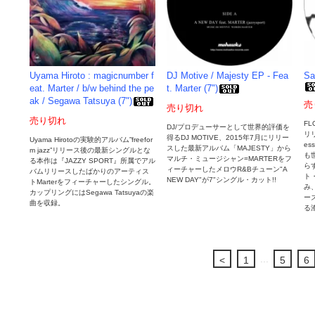
Uyama Hiroto : magicnumber f
DJ Motive / Majesty EP - Fea
Sa
eat. Marter / b/w behind the pe
t. Marter (7")
ak / Segawa Tatsuya (7")
売
売り切れ
売り切れ
FL
DJ/プロデューサーとして世界的評価を
リリ
得るDJ MOTIVE、2015年7月にリリー
Uyama Hirotoの実験的アルバム”freefor
es
スした最新アルバム「MAJESTY」から
m jazz”リリース後の最新シングルとな
も
マルチ・ミュージシャン=MARTERをフ
る本作は『JAZZY SPORT』所属でアル
らす
ィーチャーしたメロウR&Bチューン"A
バムリリースしたばかりのアーティス
ト・
NEW DAY"が7"シングル・カット!!
トMarterをフィーチャーしたシングル。
み
カップリングにはSegawa Tatsuyaの楽
ー
曲を収録。
る
...
<
1
5
6