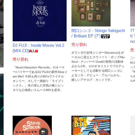
関口シンゴ - Shingo Sekiguchi
77
/ Brilliant EP (7")
It
nc
売り切れ
DJ FUJI : Inside Moves Vol.2
売
(MIX-CD)
オランダの女性シンガーGiovancaをボ
ーカルに迎えたスウィート・ポップ/Nu-
二つ
売り切れ
Soul・ナンバー!! Ovallの突然の活動休
8
止から1年。そのギタリストでプロデュ
ック
「Novel Attraction Records」のオーナ
ーサーとしても活動する関口シンゴに
『
ー/バイヤーであるDJ FUJIの新作Slow J
よるソロ・デビュー・アルバムから、
らか
am Mix!! 今回も拘りの90’sヴァイナル
嬉しいアナログ・カットです。
ルA
オンリー、そして一発録り「ライブミ
ックス」。冬の澄んだ空気の夜にピッ
タリな心地良いスムースMIXを是非。