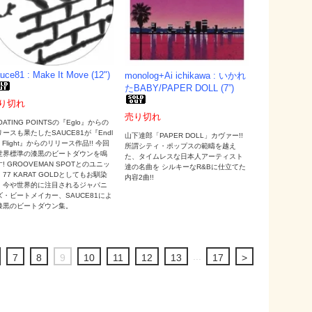
uce81 : Make It Move (12")
monolog+Ai ichikawa : いかれ
たBABY/PAPER DOLL (7”)
り切れ
売り切れ
OATING POINTSの『Eglo』からの
ースも果たしたSAUCE81が『Endl
山下達郎「PAPER DOLL」カヴァー!!
s Flight』からのリリース作品!! 今回
所謂シティ・ポップスの範疇を越え
世界標準の漆黒のビートダウンを鳴
た、タイムレスな日本人アーティスト
! GROOVEMAN SPOTとのユニッ
達の名曲を シルキーなR&Bに仕立てた
77 KARAT GOLDとしてもお馴染
内容2曲!!
、今や世界的に注目されるジャパニ
ズ・ビートメイカー、SAUCE81によ
漆黒のビートダウン集。
...
7
8
9
10
11
12
13
17
>