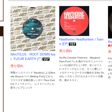
Hawthorne Headhunters / Sam
Re
e (EP)
売り切れ
売
NAUTILUS : ROOT DOWN fea
Sa-Ra Creative Partners、Waajeed、
P
t. FLEUR EARTH (7")
Dam-Funk？L.A.発のマルチミュージシ
ブ
ャン3人組のデビューEP。太いビート
売り切れ
の
にコズミックなシンセ、そこに優しい
第1
和製インストバンド NautilusによるBea
メロディーとコーラスが融合するNu So
y
stie Boysカバー! Melting Potなどから
ul/ヒップホップ/クロスオーヴァー大傑
品
リリースする独出身シンガー Fleur Eart
作。激オススメ。
hをフィーチャーし、レイドバックした
歌モノにアレンジ!!