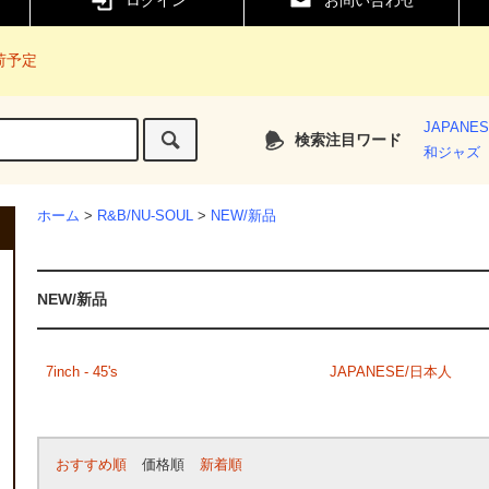
ログイン
お問い合わせ
入荷予定
JAPANE
検索注目ワード
和ジャズ
ホーム
>
R&B/NU-SOUL
>
NEW/新品
NEW/新品
7inch - 45's
JAPANESE/日本人
おすすめ順
価格順
新着順