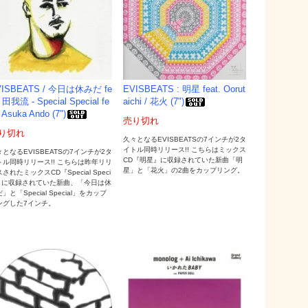
VISBEATS / 今日は休みだ fe
EVISBEATS : 明星 feat. Oorut
. 田我流 - Special Special fe
aichi / 花火 (7")
. Asuka Ando (7")
売り切れ
り切れ
久々となるEVISBEATSの7インチが2タ
イトル同時リリース!! こちらはミックス
々となるEVISBEATSの7インチが2タ
CD『明星』に収録されていた新曲「明
トル同時リリース!! こちらは昨年リリ
星」と「花火」の2曲をカップリング。
されたミックスCD『Special Speci
l』に収録されていた新曲、「今日は休
」と「Special Special」をカップ
ングした7インチ。