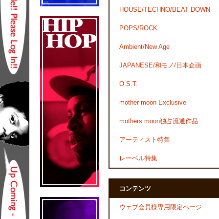
HOUSE/TECHNO/BEAT DOWN
POPS/ROCK
Ambient/New Age
JAPANESE/和モノ/日本企画
O.S.T.
mother moon Exclusive
mothers moon独占流通作品
アーティスト特集
レーベル特集
コンテンツ
ウェブ会員様専用限定ページ