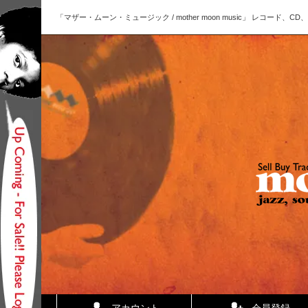
「マザー・ムーン・ミュージック / mother moon music」 レコー