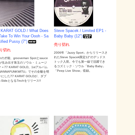
 KARAT GOLD / What Does
Steve Spacek / Limited EP1 -
 Take To Win Your Oooh - Sa
Baby Baby (12")
tified Pussy (7")
売り切れ
り切れ
2006年「Jazzy Sport」からリリースさ
れたSteve Spacek限定12"のデッドス
の才能、grooveman Spotとsauce
トック入荷。今でも第一線で活躍でき
1が生み出す珠玉のソウル・ミュージ
るコズミック・ソウル「Baby Baby」
＝77 KARAT GOLD。1stアルバム
「Peep Live Show」収録。
WANNAFUNKWITU』でその全貌を明
にした77 KARAT GOLDが、ダブ
-Sideとなる7inchをリリース!!