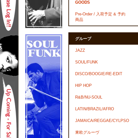
GOODS
Pre-Order / 入荷予定 & 予約
商品
グループ
JAZZ
SOUL/FUNK
DISCO/BOOGIE/RE-EDIT
HIP HOP
R&B/NU-SOUL
LATIN/BRAZIL/AFRO
JAMAICA/REGGAE/CYLPSO
東欧グルーヴ