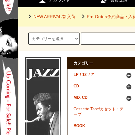
アカウント
会員登録
NEW ARRIVAL/新入荷
Pre-Order/予約商品・
カテゴリー
LP / 12' / 7'
CD
MIX CD
Cassette Tape/カセット・テ
ープ
BOOK