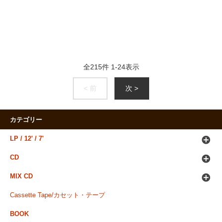
全
215
件
1
-
24
表示
< 前
次 >
カテゴリー
LP / 12' / 7'
CD
MIX CD
Cassette Tape/カセット・テープ
BOOK