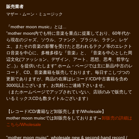
販売業者
マザー・ムーン・ミュージック
『mother moon music』とは...
”mother moon内でも特に音楽を重点に提案しており、60年代か
ら現在のジャズ、ソウル、ファンク、ブラジル、ラテン、レゲ
エ、またその音楽の影響を受けたと思われるテクノ等のエレクト
ロ音楽を中心に、多種多様な『音楽』と、『音楽を中心とした周
辺文化(ファッション、デザイン、アート、思想、思考、哲学な
ど...)』を提供いたします" ホーム・ページでは主に新品/中古のレ
コード、CD、音楽書籍を販売しております。毎日すこしづつの
更新でありますが、商品の在庫はレコード/CD/中古書籍を含め
3000以上ございます。お気軽にご連絡下さいませ。
（またホームページでアップされていない、店頭のみで販売して
いるミックスCDも数タイトルございます）
【レコード/CD/書籍など卸販売します/Wholesale】
mother moon muiscでは卸販売をしております→
卸販売の詳細は
こちら/Wholesale
"mother moon muisc", wholesale new & second-hand record /