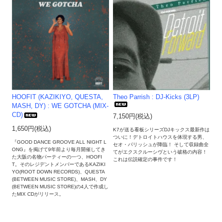
HOOFIT (KAZIKIYO, QUESTA,
Theo Parrish : DJ-Kicks (3LP)
MASH, DY) : WE GOTCHA (MIX-
CD)
7,150円(税込)
1,650円(税込)
K7が送る看板シリーズDJキックス最新作は
ついに！デトロイトハウスを体現する男、
『GOOD DANCE GROOVE ALL NIGHT L
セオ・パリッシュが降臨！ そして収録曲全
ONG』を掲げて9年前より毎月開催してき
てがエクスクルーシヴという破格の内容！
た大阪の名物パーティーの一つ、HOOFI
これは伝説確定の事件です！
T。そのレジデントメンバーであるKAZIKI
YO(ROOT DOWN RECORDS)、QUESTA
(BETWEEN MUSIC STORE)、MASH、DY
(BETWEEN MUSIC STORE)の4人で作成し
たMIX CDがリリース。