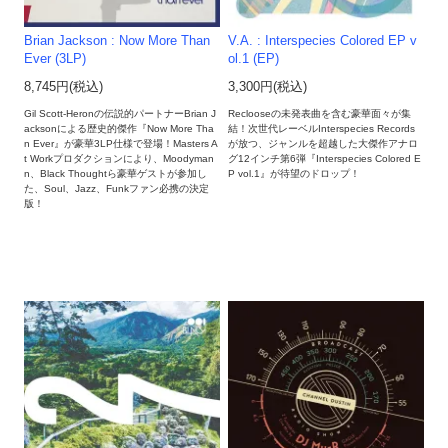
Brian Jackson : Now More Than
V.A. : Interspecies Colored EP v
Ever (3LP)
ol.1 (EP)
8,745円(税込)
3,300円(税込)
Gil Scott-Heronの伝説的パートナーBrian J
Reclooseの未発表曲を含む豪華面々が集
acksonによる歴史的傑作『Now More Tha
結！次世代レーベルInterspecies Records
n Ever』が豪華3LP仕様で登場！Masters A
が放つ、ジャンルを超越した大傑作アナロ
t Workプロダクションにより、Moodyman
グ12インチ第6弾『Interspecies Colored E
n、Black Thoughtら豪華ゲストが参加し
P vol.1』が待望のドロップ！
た、Soul、Jazz、Funkファン必携の決定
版！