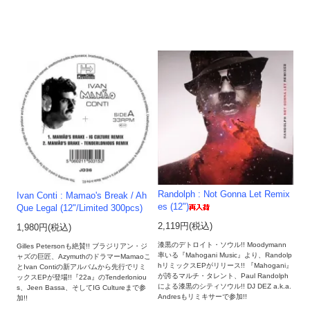
Randolph : Not Gonna Let Remix
Ivan Conti : Mamao's Break / Ah
es (12")
Que Legal (12"/Limited 300pcs)
2,119円(税込)
1,980円(税込)
漆黒のデトロイト・ソウル!! Moodymann
Gilles Petersonも絶賛!! ブラジリアン・ジ
率いる『Mahogani Music』より、Randolp
ャズの巨匠、AzymuthのドラマーMamaoこ
hリミックスEPがリリース!! 『Mahogani』
とIvan Contiの新アルバムから先行でリミ
が誇るマルチ・タレント、Paul Randolph
ックスEPが登場!!『22a』のTenderloniou
による漆黒のシティソウル!! DJ DEZ a.k.a.
s、Jeen Bassa、そしてIG Cultureまで参
Andresもリミキサーで参加!!
加!!