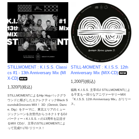
STILLMOMENT : K.I.S.S. Classi
STILL-MOMENT : K.I.S.S. 12th
cs #1 - 13th Anniversary Mix (MI
Anniversary Mix (MIX-CD)
X-CD)
1,200円(税込)
1,320円(税込)
福島 K.I.S.S. 主宰/DJ STILLMOMENTによ
る干支も一回りなアニヴァーサリーMIX
STILLMOMENTによるHip Hopバックグラ
『K.I.S.S. 12th Anniversary Mix』がリリー
ウンドに根ざしたエクレクティックBlack S
ス。
ounds&Grooves MIX！ 3D（Detroit, Danc
e, Dig）をテーマに、東北エリアのミュー
ジックシーンを次世代からコネクトするDJ
パーティー＜K.I.S.S.＞の13周年を記念す
るMIX CDが、主宰のSTILLMOMENTによ
って完成!! LTD リリース！