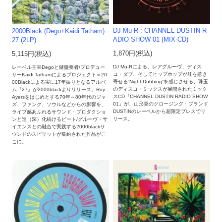
DJ Mu-R : CHANNEL DUSTIN R
2000Black (Dego+Kaidi Tatham) :
ADIO SHOW 01 (MIX-CD)
27 (2LP)
1,870円(税込)
5,115円(税込)
DJ Mu-Rによる、レアグルーヴ、ディス
レーベル主宰Degoと鍵盤奏者/プロデュー
コ・ダブ、そしてヒップホップが耳を惹き
サーKaidi Tathamによるプロジェクト＝20
寄せる”Night Dubbing”を感じさせる、珠玉
00Blackによる実に17年振りとなるアルバ
のディスコ・ミックスが展開されたミック
ム『27』が2000blackよりリリース。Roy
スCD『CHANNEL DUSTIN RADIO SHOW
Ayersをはじめとする70年～80年代のジャ
01』が、山形発のクロージング・ブランド
ズ、ファンク、ソウルなどからの影響を、
DUSTINのレーベルから超限定プレスでリ
ライブ感あふれるサウンド・プロダクショ
リース。
ンと進（深）化続けるビート/グルーヴ・サ
イエンスとの融合で実践する2000blackサ
ウンドのスピリットが集約された作品がこ
こに。