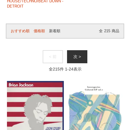
HOUSE/TECHNO/BEAT DOWN -
DETROIT
おすすめ順
価格順
新着順
全
215
商品
< 前
次 >
全
215
件
1
-
24
表示