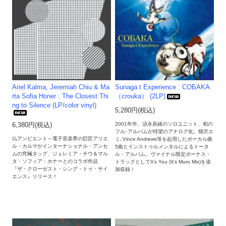
Ariel Kalma, Jeremiah Chiu & Ma
Sunaga t Experience : COБAKA
rta Sofia Honer : The Closest Thi
（crouka） (2LP)
ng to Silence (LP/color vinyl)
5,280円(税込)
2001年作、須永辰緒のソロユニット、初の
6,380円(税込)
フル･アルバムが待望のアナログ化。猫沢エ
仏アンビエント～電子音楽界の巨匠アリエ
ミ､Vince Andrews等を起用したボーカル曲
ル・カルマがインターナショナル・アンセ
5曲とインストゥルメンタルによるトータ
ムの究極タッグ、ジェレミア・チウ＆マル
ル・アルバム。ヴァイナル限定ボーナス・
タ・ソフィア・ホナーとのコラボ作品
トラックとしてIt's You (It's Muro Mix)を追
『ザ・クローゼスト・シング・トゥ・サイ
加収録！
エンス』リリース！