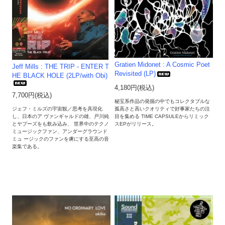
Gratien Midonet : A Cosmic Poet
Jeff Mills : THE TRIP - ENTER T
Revisited (LP)
HE BLACK HOLE (2LP/with Obi)
4,180円(税込)
7,700円(税込)
秘宝系作品の発掘の中でもコレクタブルな
孤高さと高いクオリティで好事家たちの注
ジェフ・ミルズの宇宙観／思考を具現化
目を集める TIME CAPSULEからリミック
し、日本のア ヴァンギャルドの雄、戸川純
スEPがリリース。
とヤプーズをも飲み込み、 世界中のテクノ
ミュージックファン、アンダーグラウンド
ミュ ージックのファンを虜にする至高の音
楽集である。