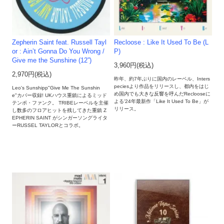
Zepherin Saint feat. Russell Tayl
Recloose : Like It Used To Be (L
or : Ain’t Gonna Do You Wrong /
P)
Give me the Sunshine (12”)
3,960円(税込)
2,970円(税込)
昨年、約7年ぶりに国内のレーベル、Inters
peciesより作品をリリースし、都内をはじ
Leo's Sunshipp"Give Me The Sunshin
め国内でも大きな反響を呼んだReclooseに
e"カバー収録! UKハウス重鎮によるミッド
よる'24年最新作「Like It Used To Be」が
テンポ・ファンク。 TRIBEレーベルを主催
リリース。
し数多のフロアヒットを残してきた重鎮 Z
EPHERIN SAINT がシンガーソングライタ
ーRUSSEL TAYLORとコラボ。