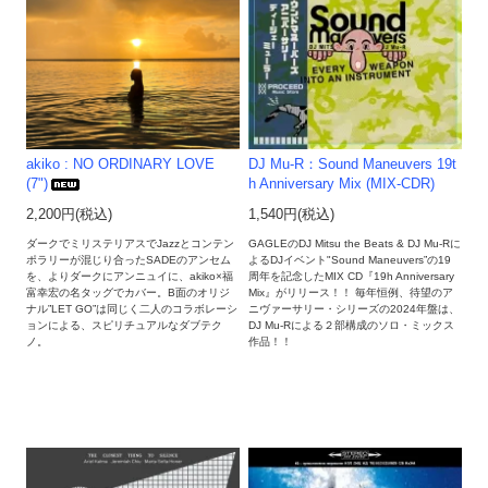
akiko : NO ORDINARY LOVE
DJ Mu-R：Sound Maneuvers 19t
(7")
h Anniversary Mix (MIX-CDR)
2,200円(税込)
1,540円(税込)
ダークでミリステリアスでJazzとコンテン
GAGLEのDJ Mitsu the Beats & DJ Mu-Rに
ポラリーが混じり合ったSADEのアンセム
よるDJイベント"Sound Maneuvers”の19
を、よりダークにアンニュイに、akiko×福
周年を記念したMIX CD『19h Anniversary
富幸宏の名タッグでカバー。B面のオリジ
Mix』がリリース！！ 毎年恒例、待望のア
ナル”LET GO”は同じく二人のコラボレーシ
ニヴァーサリー・シリーズの2024年盤は、
ョンによる、スピリチュアルなダブテク
DJ Mu-Rによる２部構成のソロ・ミックス
ノ。
作品！！