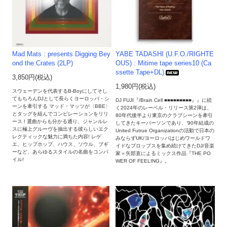
Mad Mats : presents Digging Bey
YABE TADASHI (U.F.O./RIGHTE
ond the Crates (2LP)
OUS) : Mitime tape series10 (Ca
ssette Tape+DL)
3,850円(税込)
1,980円(税込)
スウェーデンを代表するB-Boyにしてそし
てもちろんDJとして長らくヨーロッパ・シ
DJ FUJI『/Brain Cell ■■■■■■■■■』』に続
ーンを牽引する マッド・マッツが〈BBE〉
く2024年のレーベル・リリース第2弾は、
とタッグを組んでコンピレーションをリリ
80年代後半より東京のクラブシーンを牽引
ース ! 選曲からも分かる通り、ジャンルレ
してきたキーパーソンであり、’90年結成の
スに極上グルーヴを抽出する彼らしいエク
United Futrue Organizationの活動で日本の
レクティックな魅力に満ちた内容! レゲ
みならずUK/ヨーロッパはじめワールドワ
エ、ヒップホップ、ハウス、ソウル、ブギ
イドなプロップスを集め続けてきたDJ/音楽
ーなど、あらゆるスタイルの名曲をコンパ
家＝矢部直によるミックス作品『THE PO
イル!
WER OF FEELING』。