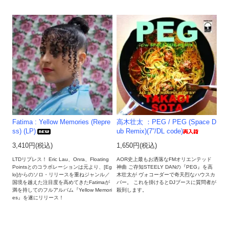
Fatima : Yellow Memories (Repre
高木壮太 ：PEG / PEG (Space D
ss) (LP)
ub Remix)(7”/DL code)
3,410円(税込)
1,650円(税込)
LTDリプレス！ Eric Lau、Onra、Floating
AOR史上最もお洒落なFMオリエンテッド
Pointsとのコラボレーションは元より、[Eg
神曲 ご存知STEELY DANの『PEG』を高
lo]からのソロ・リリースを重ねジャンル／
木壮太が ヴォコーダーで奇天烈なハウスカ
国境を越えた注目度を高めてきたFatimaが
バー。 これを掛けるとDJブースに質問者が
満を持してのフルアルバム『Yellow Memori
殺到します。
es』を遂にリリース！