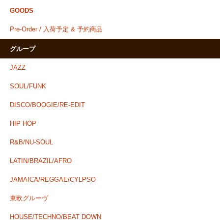
GOODS
Pre-Order / 入荷予定 & 予約商品
グループ
JAZZ
SOUL/FUNK
DISCO/BOOGIE/RE-EDIT
HIP HOP
R&B/NU-SOUL
LATIN/BRAZIL/AFRO
JAMAICA/REGGAE/CYLPSO
東欧グルーヴ
HOUSE/TECHNO/BEAT DOWN