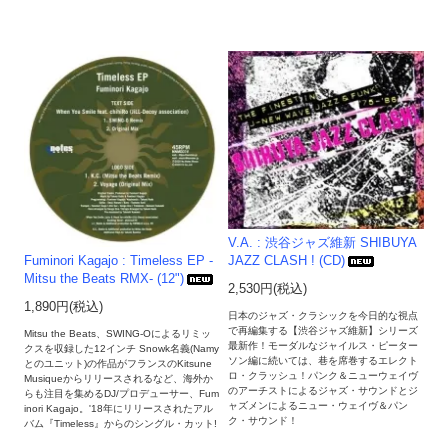
V.A. : 渋谷ジャズ維新 SHIBUYA
Fuminori Kagajo : Timeless EP -
JAZZ CLASH ! (CD)
Mitsu the Beats RMX- (12")
2,530円(税込)
1,890円(税込)
日本のジャズ・クラシックを今日的な視点
で再編集する【渋谷ジャズ維新】シリーズ
Mitsu the Beats、SWING-Oによるリミッ
最新作！モーダルなジャイルス・ピーター
クスを収録した12インチ Snowk名義(Namy
ソン編に続いては、巷を席巻するエレクト
とのユニット)の作品がフランスのKitsune
ロ・クラッシュ！パンク＆ニューウェイヴ
Musiqueからリリースされるなど、海外か
のアーチストによるジャズ・サウンドとジ
らも注目を集めるDJ/プロデューサー、Fum
ャズメンによるニュー・ウェイヴ＆パン
inori Kagajo。'18年にリリースされたアル
ク・サウンド！
バム『Timeless』からのシングル・カット!