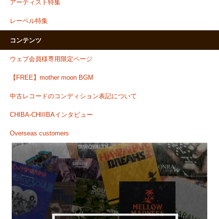
アーティスト特集
レーベル特集
コンテンツ
ウェブ会員様専用限定ページ
【FREE】mother moon BGM
中古レコードのコンディション表記について
CHIBA-CHIIIBAインタビュー
Overseas customers