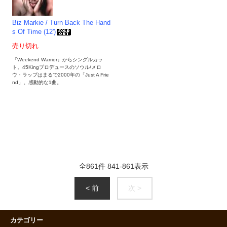
Biz Markie / Turn Back The Hand
s Of Time (12')
売り切れ
『Weekend Warrior』からシングルカッ
ト。45Kingプロデュースのソウル/メロ
ウ・ラップはまるで2000年の「Just A Frie
nd」。感動的な1曲。
全
861
件
841
-
861
表示
< 前
次 >
カテゴリー