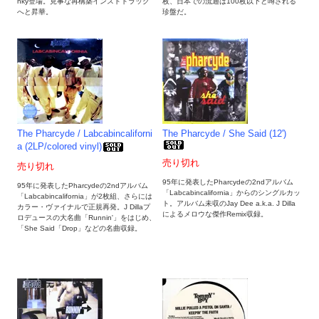
nky登場。見事な再構築インストトラック
枚、日本での流通は100枚以下と噂される
へと昇華。
珍盤だ。
The Pharcyde / Labcabincaliforni
The Pharcyde / She Said (12')
a (2LP/colored vinyl)
売り切れ
売り切れ
95年に発表したPharcydeの2ndアルバム
95年に発表したPharcydeの2ndアルバム
「Labcabincalifornia」からのシングルカッ
「Labcabincalifornia」が2枚組、さらには
ト。アルバム未収のJay Dee a.k.a. J Dilla
カラー・ヴァイナルで正規再発。J Dillaプ
によるメロウな傑作Remix収録。
ロデュースの大名曲「Runnin'」をはじめ、
「She Said「Drop」などの名曲収録。