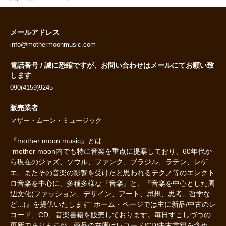
メールアドレス
info@mothermoonmusic.com
電話番号 / 誠に恐縮ですが、お問い合わせはメールにてお願い致
します
090(4159)9245
販売業者
マザー・ムーン・ミュージック
『mother moon music』とは...
”mother moon内でも特に音楽を重点に提案しており、60年代か
ら現在のジャズ、ソウル、ファンク、ブラジル、ラテン、レゲ
エ、またその音楽の影響を受けたと思われるテクノ等のエレクト
ロ音楽を中心に、多種多様な『音楽』と、『音楽を中心とした周
辺文化(ファッション、デザイン、アート、思想、思考、哲学な
ど...)』を提供いたします" ホーム・ページでは主に新品/中古のレ
コード、CD、音楽書籍を販売しております。毎日すこしづつの
更新でありますが、商品の在庫はレコード/CD/中古書籍を含め