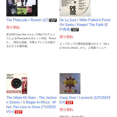
The Pharcyde / Runnin' (12')
De La Soul / Millie Pulled A Pistol
On Santa / Keepin' The Faith (E
売り切れ
P/再発)
若き頃のJay Dee a.k.a. J Dillaプロデュー
売り切れ
スによるPharcydeの大ヒット作品「Runni
n'」。現在も勿論、今後もプレイされ続け
ヒップホップの歴史的名盤のひとつ『De L
るだろう大傑作曲。
a Soul Is Dead』から、人気曲イシュー。
The Urban All Stars - The Jackso
Gang Starr / Lovesick (12'/USED/
n Sisters / It Began In Africa - W
EX)
hen The Love Is Gone (7'/USED/
売り切れ
VG+)
Disk:EX / Jacket:EX-