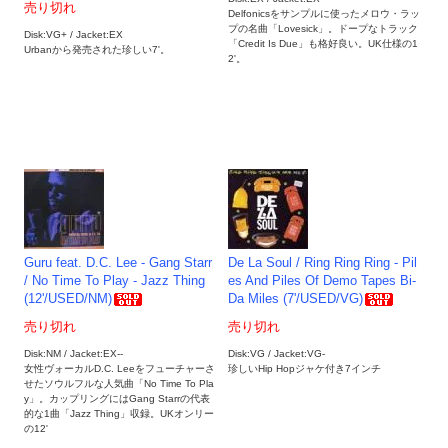
売り切れ
Delfonicsをサンプルに使ったメロウ・ラッ
プの名曲「Lovesick」。ドープなトラック
Disk:VG+ / Jacket:EX
「Credit Is Due」も格好良い。UK仕様の1
Urbanから発売された珍しい7'。
2'。
Guru feat. D.C. Lee - Gang Starr
De La Soul / Ring Ring Ring - Pil
/ No Time To Play - Jazz Thing
es And Piles Of Demo Tapes Bi-
(12'/USED/NM)
Da Miles (7'/USED/VG)
売り切れ
売り切れ
Disk:NM / Jacket:EX--
Disk:VG / Jacket:VG-
女性ヴォーカルD.C. Leeをフューチャーさ
珍しいHip Hopジャケ付き7インチ
せたソウルフルな人気曲「No Time To Pla
y」。カップリングにはGang Starrの代表
的な1曲「Jazz Thing」収録。UKオンリー
の12'