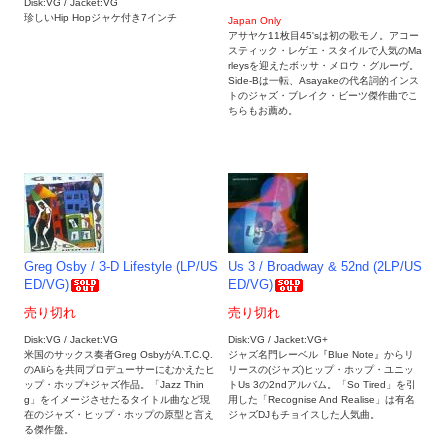
Disk:VG / Jacket:VG
珍しいHip Hopジャケ付き7インチ
Japan Only
アサヤケ11枚目45'sは初の歌モノ。アコー
スティック・レゲエ・スタイルで人気のMa
rleysを迎えたボッサ・メロウ・グルーヴ。
Side-Bは一転、Asayakeの代名詞的インス
トのジャズ・ブレイク・ビーツ傑作曲でこ
ちらもお薦め。
Greg Osby / 3-D Lifestyle (LP/US
Us 3 / Broadway & 52nd (2LP/US
ED/VG)
ED/VG)
売り切れ
売り切れ
Disk:VG / Jacket:VG
Disk:VG / Jacket:VG+
米国のサックス奏者Greg OsbyがA.T.C.Q.
ジャズ名門レーベル『Blue Note』からリ
のAliらを共同プロデューサーにむかえたヒ
リースの(ジャズ)ヒップ・ホップ・ユニッ
ップ・ホップ+ジャズ作品。「Jazz Thin
トUs 3の2ndアルバム。「So Tired」を引
g」をイメージさせたるタイトル曲など現
用した「Recognise And Realise」は有名
在のジャズ・ヒップ・ホップの原型と言え
ジャズDJもチョイスした人気曲。
る傑作盤。