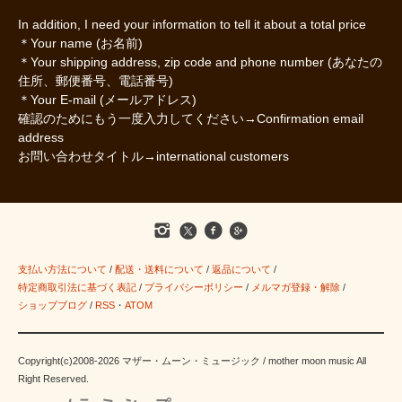
In addition, I need your information to tell it about a total price
＊Your name (お名前)
＊Your shipping address, zip code and phone number (あなたの
住所、郵便番号、電話番号)
＊Your E-mail (メールアドレス)
確認のためにもう一度入力してください→Confirmation email
address
お問い合わせタイトル→international customers
支払い方法について
/
配送・送料について
/
返品について
/
特定商取引法に基づく表記
/
プライバシーポリシー
/
メルマガ登録・解除
/
ショップブログ
/
RSS
・
ATOM
Copyright(c)2008-2026 マザー・ムーン・ミュージック / mother moon music All
Right Reserved.