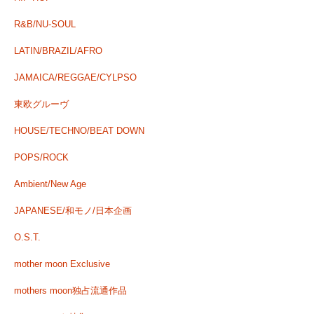
R&B/NU-SOUL
LATIN/BRAZIL/AFRO
JAMAICA/REGGAE/CYLPSO
東欧グルーヴ
HOUSE/TECHNO/BEAT DOWN
POPS/ROCK
Ambient/New Age
JAPANESE/和モノ/日本企画
O.S.T.
mother moon Exclusive
mothers moon独占流通作品