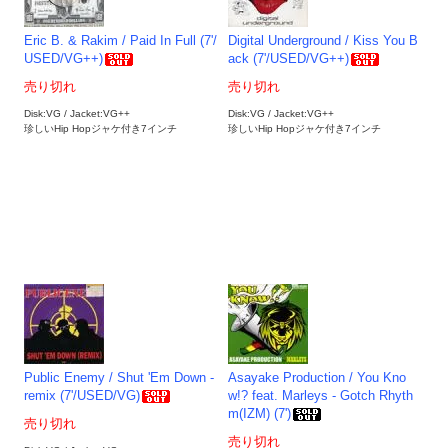
Eric B. & Rakim / Paid In Full (7'/
Digital Underground / Kiss You B
USED/VG++)
ack (7'/USED/VG++)
売り切れ
売り切れ
Disk:VG / Jacket:VG++
Disk:VG / Jacket:VG++
珍しいHip Hopジャケ付き7インチ
珍しいHip Hopジャケ付き7インチ
Public Enemy / Shut 'Em Down -
Asayake Production / You Kno
remix (7'/USED/VG)
w!? feat. Marleys - Gotch Rhyth
m(IZM) (7')
売り切れ
売り切れ