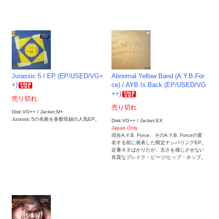
Jurassic 5 / EP (EP/USED/VG+
Abnomal Yellow Band (A.Y.B.For
+)
ce) / AYB Is Back (EP/USED/VG
++)
売り切れ
売り切れ
Disk:VG++ / Jacket:M+
Jurassic 5の名曲を多数収録の人気EP。
Disk:VG++ / Jacket:EX
Japan Only
現在A.Y.B. Force、そのA.Y.B. Forceの変
名する前に発表した限定ナンバリングEP。
定番ネタばかりだが、古さを感じさせない
良質なブレイク・ビーツ/ヒップ・ホップ。