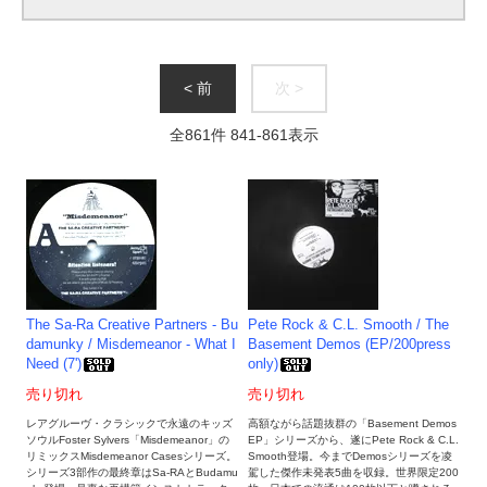
< 前
次 >
全
861
件
841
-
861
表示
The Sa-Ra Creative Partners - Bu
Pete Rock & C.L. Smooth / The
damunky / Misdemeanor - What I
Basement Demos (EP/200press
Need (7')
only)
売り切れ
売り切れ
レアグルーヴ・クラシックで永遠のキッズ
高額ながら話題抜群の「Basement Demos
ソウルFoster Sylvers「Misdemeanor」の
EP」シリーズから、遂にPete Rock & C.L.
リミックスMisdemeanor Casesシリーズ。
Smooth登場。今までDemosシリーズを凌
シリーズ3部作の最終章はSa-RAとBudamu
駕した傑作未発表5曲を収録。世界限定200